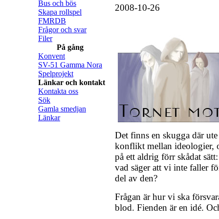
Bus och bös
2008-10-26
Skapa rollspel
FMRDB
Frågor och svar
Filer
På gång
Konvent
SV-51 Gamma Nora
Spelprojekt
Länkar och kontakt
Kontakta oss
Sök
Gamla smedjan
Länkar
Det finns en skugga där ute 
konflikt mellan ideologier, o
på ett aldrig förr skådat sät
vad säger att vi inte faller
del av den?
Frågan är hur vi ska försvara
blod. Fienden är en idé. Och