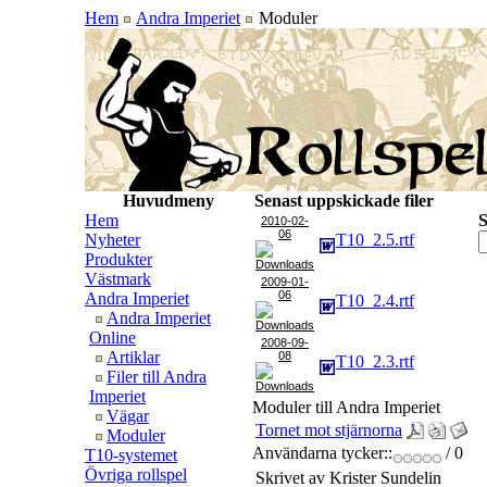
Hem
Andra Imperiet
Moduler
Huvudmeny
Senast uppskickade filer
Hem
S
2010-02-
06
Nyheter
T10_2.5.rtf
Produkter
Västmark
2009-01-
06
Andra Imperiet
T10_2.4.rtf
Andra Imperiet
Online
2008-09-
Artiklar
08
T10_2.3.rtf
Filer till Andra
Imperiet
Moduler till Andra Imperiet
Vägar
Tornet mot stjärnorna
Moduler
Användarna tycker::
/ 0
T10-systemet
Övriga rollspel
Skrivet av Krister Sundelin