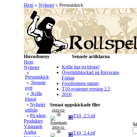
Hem
Nyheter
Pressutskick
Huvudmeny
Senaste artiklarna
Hem
Krille har en blogg!
Nyheter
Övertidsblockad på Rävsvans
Pressutskick
Förlag
Senaste
Foxshoppen stängs
nytt
T10-systemet version 2.5
Krille
2010
klurar
Nyheter
Senast uppskickade filer
utifrån
2010-02-
06
På gång
T10_2.5.rtf
Produkter
Sö
Västmark
2009-01-
Andra
06
T10_2.4.rtf