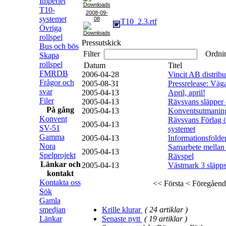
Imperiet
T10-
2008-09-
systemet
08
T10_2.3.rtf
Övriga
rollspel
Pressutskick
Bus och bös
Filter
Ordni
Skapa
rollspel
Datum
Titel
FMRDB
2006-04-28
Vincit AB distrib
Frågor och
2005-08-31
Pressrelease: Väg
svar
2005-04-13
April, april!
Filer
2005-04-13
Rävsvans släpper e
På gång
2005-04-13
Konventsutmanin
Konvent
Rävsvans Förlag 
2005-04-13
SV-51
systemet
Gamma
2005-04-13
Informationsfold
Nora
Samarbete mellan
2005-04-13
Spelprojekt
Rävspel
Länkar och
2005-04-13
Västmark 3 släpp
kontakt
Kontakta oss
<< Första
< Föregåend
Sök
Gamla
smedjan
Krille klurar
( 24 artiklar )
Länkar
Senaste nytt
( 19 artiklar )