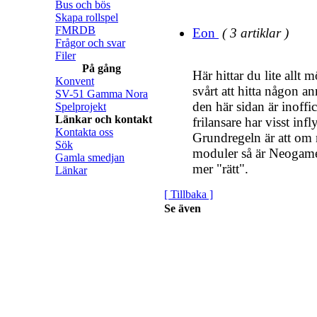
Bus och bös
Skapa rollspel
FMRDB
Eon
( 3 artiklar )
Frågor och svar
Filer
På gång
Här hittar du lite allt 
Konvent
svårt att hitta någon a
SV-51 Gamma Nora
den här sidan är inoffi
Spelprojekt
Länkar och kontakt
frilansare har visst in
Kontakta oss
Grundregeln är att om
Sök
moduler så är Neogame
Gamla smedjan
mer "rätt".
Länkar
[ Tillbaka ]
Se även