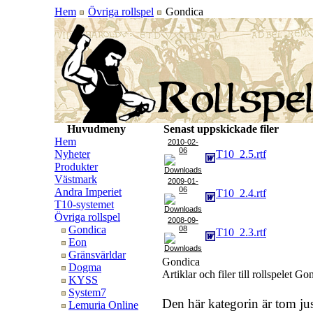
Hem
Övriga rollspel
Gondica
Huvudmeny
Senast uppskickade filer
Hem
2010-02-
06
Nyheter
T10_2.5.rtf
Produkter
Västmark
2009-01-
06
Andra Imperiet
T10_2.4.rtf
T10-systemet
Övriga rollspel
2008-09-
Gondica
08
T10_2.3.rtf
Eon
Gränsvärldar
Gondica
Dogma
Artiklar och filer till rollspelet Go
KYSS
System7
Den här kategorin är tom ju
Lemuria Online