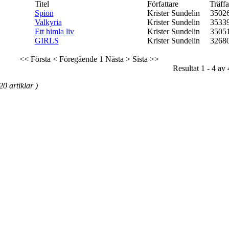
Titel
Författare
Träffa
Spion
Krister Sundelin
3502
Valkyria
Krister Sundelin
3533
Ett himla liv
Krister Sundelin
3505
GIRLS
Krister Sundelin
3268
<< Första
< Föregående
1
Nästa >
Sista >>
Resultat 1 - 4 av 
20 artiklar )