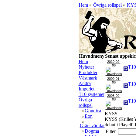
Hem
Övriga rollspel
KY
Huvudmeny
Senast uppskic
Hem
2010-02-
06
Nyheter
T10_
Produkter
Västmark
2009-01-
06
Andra
T10_
Imperiet
T10-systemet
2008-09-
Övriga
08
T10_
rollspel
Gondica
KYSS
Eon
KYSS (Krilles Yp
debut i Playelf.
Gränsvärldar
Dogma
Filter