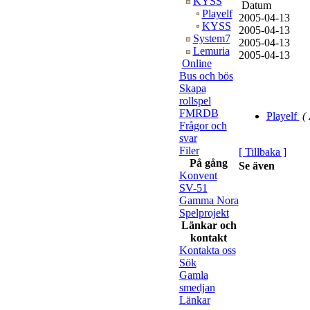
KYSS
Datum
Playelf
2005-04-13
KYSS
2005-04-13
System7
2005-04-13
Lemuria
2005-04-13
Online
Bus och bös
Skapa
rollspel
FMRDB
Playelf
( 
Frågor och
svar
Filer
[ Tillbaka ]
På gång
Se även
Konvent
SV-51
Gamma Nora
Spelprojekt
Länkar och
kontakt
Kontakta oss
Sök
Gamla
smedjan
Länkar