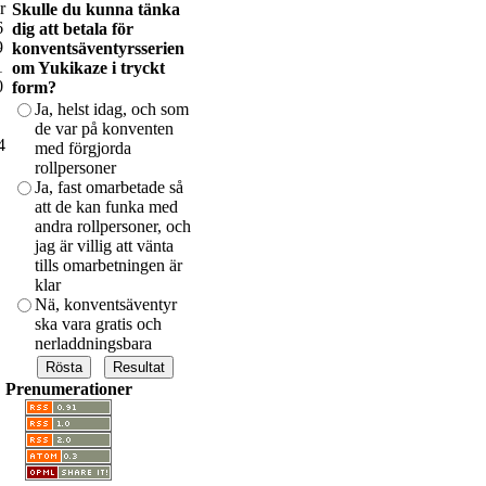
r
Skulle du kunna tänka
6
dig att betala för
9
konventsäventyrsserien
1
om Yukikaze i tryckt
0
form?
Ja, helst idag, och som
de var på konventen
4
med förgjorda
rollpersoner
Ja, fast omarbetade så
att de kan funka med
andra rollpersoner, och
jag är villig att vänta
tills omarbetningen är
klar
Nä, konventsäventyr
ska vara gratis och
nerladdningsbara
Prenumerationer