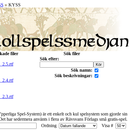
SS
KYSS
kade filer
Sök filer
Sök efter:
2.5.rtf
Sök namn:
Sök beskrivningar:
2.4.rtf
2.3.rtf
perliga Spel-System) är ett enkelt och kul spelsystem som gjorde sin
 Det har sedermera använts i flera av Rävsvans Förlags små gratis-spel.
Ordning
Visa #