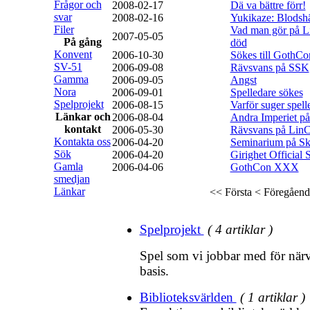
Frågor och
2008-02-17
Dä va bättre förr!
svar
2008-02-16
Yukikaze: Blods
Filer
Vad man gör på L
2007-05-05
På gång
död
Konvent
2006-10-30
Sökes till GothCo
SV-51
2006-09-08
Rävsvans på SSK
Gamma
2006-09-05
Angst
Nora
2006-09-01
Spelledare sökes
Spelprojekt
2006-08-15
Varför suger spell
Länkar och
2006-08-04
Andra Imperiet p
kontakt
2006-05-30
Rävsvans på Lin
Kontakta oss
2006-04-20
Seminarium på S
Sök
2006-04-20
Girighet Official 
Gamla
2006-04-06
GothCon XXX
smedjan
Länkar
<< Första
< Föregåend
Spelprojekt
( 4 artiklar )
Spel som vi jobbar med för närv
basis.
Biblioteksvärlden
( 1 artiklar )