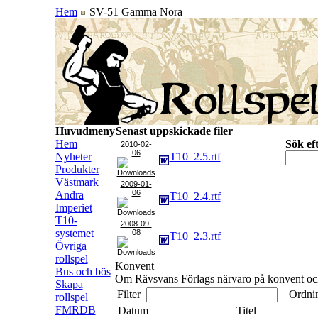
Hem
SV-51 Gamma Nora
Huvudmeny
Senast uppskickade filer
Hem
Sök eft
2010-02-
06
Nyheter
T10_2.5.rtf
Produkter
Västmark
2009-01-
06
Andra
T10_2.4.rtf
Imperiet
T10-
2008-09-
systemet
08
T10_2.3.rtf
Övriga
rollspel
Konvent
Bus och bös
Om Rävsvans Förlags närvaro på konvent oc
Skapa
Filter
Ordni
rollspel
FMRDB
Datum
Titel