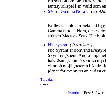
En sektion om biblioteksvärlden
fantasyrollspel i en värld som enb
SV-51 Gamma Nora
( 3 artikla
Krilles särskilda projekt: att b
Gamma modell Nora, den variom
animén Macross Zero. Här beskri
Nio systrar
( 0 artiklar )
Nio Systrar är konventsäventyr
Skymningshem: Andra Imperiet. 
halvsäsongs animé-serie så myck
visar på möjligheterna i Andra I
planer för äventyret än endast et
[ Tillbaka ]
Se även
Mambo
is Free Software