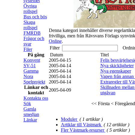
systemet
Övriga
rollspel
Bus och bös
Skapa
rollspel
Denna kategori innehåller diverse regelartiklar
FMRDB
frivilliga, men från Rävsvans Förlags synvinke
Frågor och
Online
.
svar
Filter
Ordni
Filer
På gång
Datum
Titel
Konvent
2005-04-15
Felis besvärjelses
SV-51
2005-04-14
Nya skickligheter
Gamma
2005-04-14
Nya egenskaper
Nora
2005-04-14
Vapen från annan t
Spelprojekt
2005-04-14
Extraregler till V
Länkar och
Skillnaden mellan 
2005-04-09
kontakt
utgåvan
Kontakta oss
Sök
<< Första
< Föregåend
Gamla
smedjan
Moduler
( 1 artiklar )
Länkar
Artiklar till Västmark
( 12 artiklar )
Fler Västmark-resurser
( 5 artiklar )