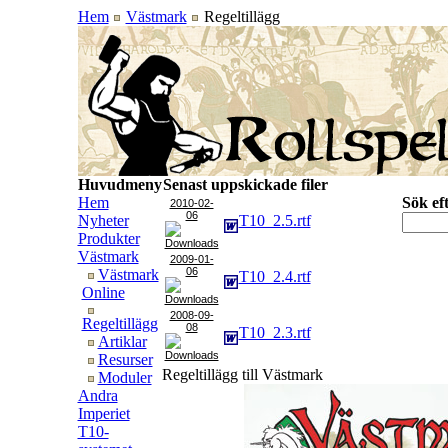
Hem
Västmark
Regeltillägg
Huvudmeny
Senast uppskickade filer
Hem
Sök eft
2010-02-
06
Nyheter
T10_2.5.rtf
Produkter
Västmark
2009-01-
06
Västmark
T10_2.4.rtf
Online
2008-09-
Regeltillägg
08
T10_2.3.rtf
Artiklar
Resurser
Regeltillägg till Västmark
Moduler
Andra
Imperiet
T10-