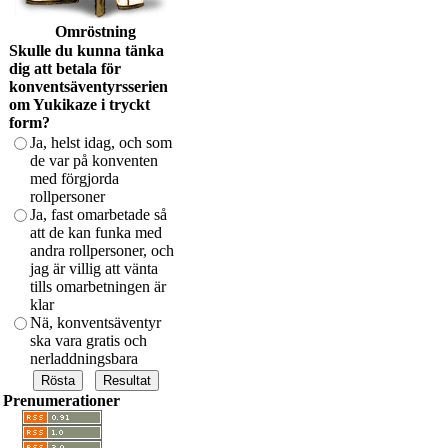
Omröstning
Skulle du kunna tänka
dig att betala för
konventsäventyrsserien
om Yukikaze i tryckt
form?
Ja, helst idag, och som
de var på konventen
med förgjorda
rollpersoner
Ja, fast omarbetade så
att de kan funka med
andra rollpersoner, och
jag är villig att vänta
tills omarbetningen är
klar
Nä, konventsäventyr
ska vara gratis och
nerladdningsbara
Prenumerationer