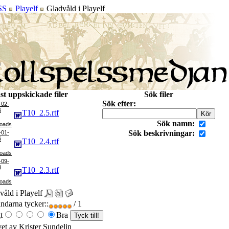
SS
Playelf
Gladvåld i Playelf
st uppskickade filer
Sök filer
Sök efter:
-02-
6
T10_2.5.rtf
Sök namn:
Sök beskrivningar:
-01-
6
T10_2.4.rtf
-09-
8
T10_2.3.rtf
våld i Playelf
darna tycker::
/ 1
t
Bra
vet av Krister Sundelin