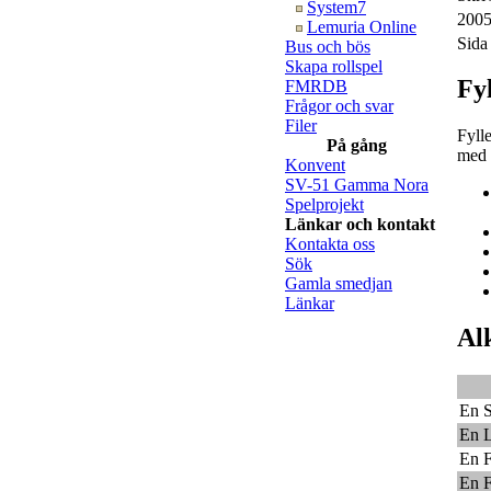
System7
2005
Lemuria Online
Sida
Bus och bös
Skapa rollspel
Fyl
FMRDB
Frågor och svar
Filer
Fyll
På gång
med 
Konvent
SV-51 Gamma Nora
Spelprojekt
Länkar och kontakt
Kontakta oss
Sök
Gamla smedjan
Länkar
Al
En S
En L
En F
En F