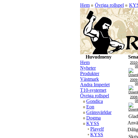
Hem
Övriga rollspel
KY
Huvudmeny
Sena
Hem
2010
0
Nyheter
Produkter
Västmark
2009
0
Andra Imperiet
T10-systemet
Övriga rollspel
2008
Gondica
0
Eon
Gränsvärldar
Glad
Dogma
Använ
KYSS
Playelf
Dålig
KYSS
Skri