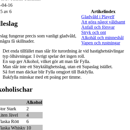
-04-16
 5 av 6
Artikelindex
Gladvåld i Playelf
Att göra något våldsamt
leslag
Anfall och försvar
Stryk och ont
eslag fungerar precis som vanligt gladvåld,
Alkohål och minneshål
några få skillnader.
Vapen och rustningar
Det enda tillfället man slår för turordning är vid hastighetstävlingar
typ ölhävningar. I övrigt spelar det ingen roll.
En sup ger Alkohol, vilket gör att man får Fylla.
Man slår inte ett Stryktålighetsslag, utan ett Supaslag istället.
Så fort man däckar blir Fylla omgjort till Bakfylla.
Bakfylla minskar med ett poäng per timme.
koholischar
Alkohol
tor Stark
2
iten Jävel
4
laska Rött
6
laska Whisky
10