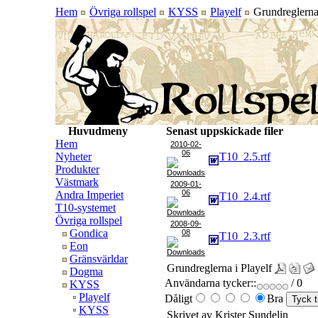
Hem
Övriga rollspel
KYSS
Playelf
Grundreglerna 
Huvudmeny
Senast uppskickade filer
Hem
2010-02-
06
Nyheter
T10_2.5.rtf
Produkter
Västmark
2009-01-
06
Andra Imperiet
T10_2.4.rtf
T10-systemet
Övriga rollspel
2008-09-
Gondica
08
T10_2.3.rtf
Eon
Gränsvärldar
Grundreglerna i Playelf
Dogma
Användarna tycker::
/ 0
KYSS
Playelf
Dåligt
Bra
KYSS
Skrivet av Krister Sundelin