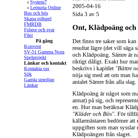
System7
2005-04-16
Lemuria Online
Bus och bös
Sida 3 av 5
Skapa rollspel
FMRDB
Ont, Klädpoäng och
Frågor och svar
Filer
Det finns tre saker som kan
På gång
Konvent
resultat lägre (det vill säga
SV-51 Gamma Nora
och Klädpoäng. Sämre är n
Spelprojekt
riktigt dåligt. Exakt hur m
Länkar och kontakt
beskrivs i kapitlet
"Bättre o
Kontakta oss
Sök
nöja sig med att om man ha
Gamla smedjan
antalet Sämre från alla slag.
Länkar
Klädpoäng är något som man
annat) på sig, och represent
en. Hur man beräknar Klädp
"Kläder och Bös"
. För till
källarmästaren bedömer att
uppgiften som man sysslar 
Klädpoängen från slaget.