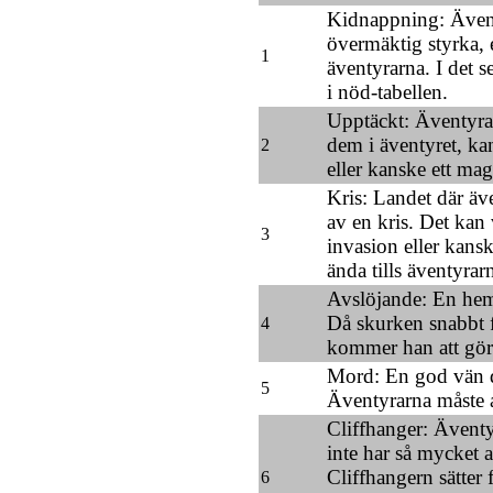
Kidnappning: Även
övermäktig styrka, e
1
äventyrarna. I det se
i nöd-tabellen.
Upptäckt: Äventyra
dem i äventyret, kan
2
eller kanske ett mag
Kris: Landet där äv
av en kris. Det kan 
3
invasion eller kans
ända tills äventyrar
Avslöjande: En heml
Då skurken snabbt f
4
kommer han att göra
Mord: En god vän d
5
Äventyrarna måste 
Cliffhanger: Äventy
inte har så mycket 
Cliffhangern sätter 
6