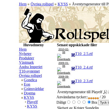
Hem
Övriga rollspel
KYSS
Äventyrsgenerator till P
Huvudmeny
Senast uppskickade filer
Hem
2010-02-
06
Nyheter
T10_2.5.rtf
Produkter
Västmark
2009-01-
06
Andra Imperiet
T10_2.4.rtf
T10-systemet
Övriga rollspel
2008-09-
Gondica
08
T10_2.3.rtf
Eon
Gränsvärldar
Äventyrsgenerator till Playelf
Dogma
Användarna tycker::
/ 20
KYSS
Playelf
Dåligt
Bra
KYSS
Skrivet av Krister Sundelin