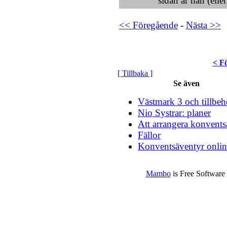
sidan är han (elle
<< Föregående
-
Nästa >>
< F
[ Tillbaka ]
Se även
Västmark 3 och tillbeh
Nio Systrar: planer
Att arrangera konvents
Fällor
Konventsäventyr onlin
Mambo
is Free Software