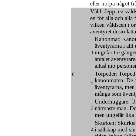
eller norpa något f
Våld: Jepp, en vålds
en för alla och alla
vilken våldscen i or
äventyret desto lätt
Kanonmat: Kanon
äventyrarna i allt
ungefär tre gång
1
antalet äventyrare.
alltså nio person
Torpeder: Torpeder
6
kanonmaten. De ä
2
äventyrarna, men 
många som äventy
Underhuggare: U
närmaste män. De 
3
men ungefär lika 
Skurken: Skurken 
i sällskap med si
4