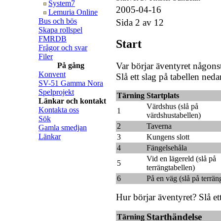
System7
2005-04-16
Lemuria Online
Bus och bös
Sida 2 av 12
Skapa rollspel
FMRDB
Start
Frågor och svar
Filer
Var börjar äventyret någons
På gång
Konvent
Slå ett slag på tabellen neda
SV-51 Gamma Nora
Spelprojekt
Tärning
Startplats
Länkar och kontakt
Värdshus (slå på
Kontakta oss
1
värdshustabellen)
Sök
2
Taverna
Gamla smedjan
Länkar
3
Kungens slott
4
Fängelsehåla
Vid en lägereld (slå på
5
terrängtabellen)
6
På en väg (slå på terrän
Hur börjar äventyret? Slå et
Starthändelse
Tärning