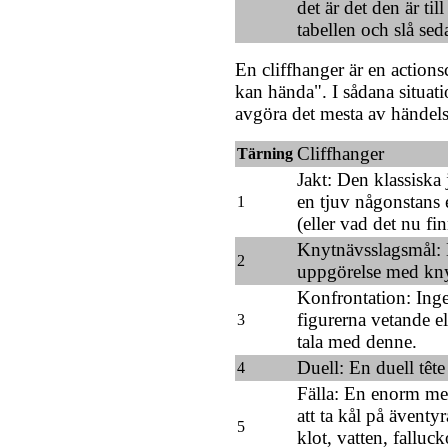
det är det den är till
tabellen och slå se
En cliffhanger är en actions
kan hända". I sådana situati
avgöra det mesta av händels
Cliffhanger
Tärning
Jakt: Den klassiska 
en tjuv någonstans el
1
(eller vad det nu fi
Knytnävsslagsmål: E
2
uppgörelse med kn
Konfrontation: Inge
figurerna vetande e
3
tala med denne.
Duell: En duell tête
4
Fälla: En enorm mek
att ta kål på äventyr
5
klot, vatten, falluc