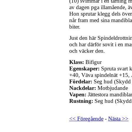
(10) svimmar i en tärning mi
av dagen pga illamående, äve
Hon sprutar klegg dels över
når fram med sina mandibla
biter.
Just den här Spindeldrottnin
och har därför sovit i en m
och väcker den.
Klass:
Bifigur
Egenskaper:
Spruta svart 
+40, Väva spindelnät +15,
Fördelar:
Seg hud (Skydd 
Nackdelar:
Motbjudande
Vapen:
Jättestora mandibla
Rustning:
Seg hud (Skydd
<< Föregående
-
Nästa >>