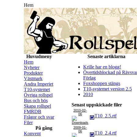
Hem
Huvudmeny
Senaste artiklarna
Hem
Krille har en blogg!
Nyheter
Övertidsblockad på Rävsva
Produkter
Förlag
Västmark
Foxshoppen stängs
Andra Imperiet
T10-systemet version 2.5
T10-systemet
2010
Övriga rollspel
Bus och bös
Senast uppskickade filer
Skapa rollspel
2010-02-
FMRDB
06
T10_2.5.rtf
Frågor och svar
Filer
På gång
2009-01-
06
T10_2.4.rtf
Konvent