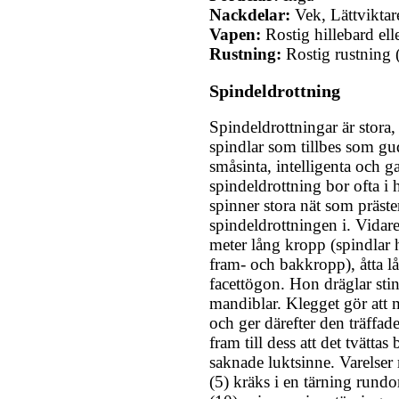
Nackdelar:
Vek, Lättviktar
Vapen:
Rostig hillebard ell
Rustning:
Rostig rustning
Spindeldrottning
Spindeldrottningar är stora
spindlar som tillbes som gud
småsinta, intelligenta och g
spindeldrottning bor ofta i
spinner stora nät som präste
spindeldrottningen i. Vidare
meter lång kropp (spindlar
fram- och bakkropp), åtta l
facettögon. Hon dräglar sti
mandiblar. Klegget gör att 
och ger därefter den träffad
fram till dess att det tvätta
saknade luktsinne. Varelse
(5) kräks i en tärning rund