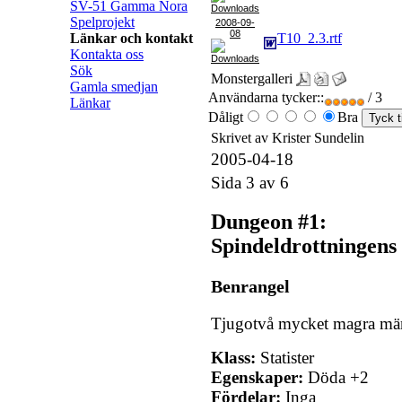
SV-51 Gamma Nora
Spelprojekt
2008-09-
08
Länkar och kontakt
T10_2.3.rtf
Kontakta oss
Sök
Monstergalleri
Gamla smedjan
Användarna tycker::
/ 3
Länkar
Dåligt
Bra
Skrivet av Krister Sundelin
2005-04-18
Sida 3 av 6
Dungeon #1:
Spindeldrottningens
Benrangel
Tjugotvå mycket magra mä
Klass:
Statister
Egenskaper:
Döda +2
Fördelar:
Inga