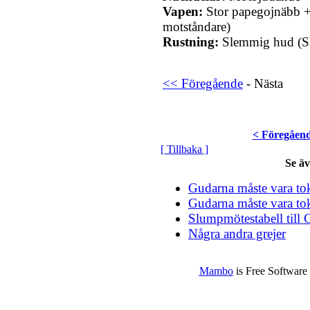
Vapen:
Stor papegojnäbb +7
motståndare)
Rustning:
Slemmig hud (S
<< Föregående
- Nästa
< Föregåen
[ Tillbaka ]
Se ä
Gudarna måste vara tok
Gudarna måste vara tok
Slumpmötestabell till 
Några andra grejer
Mambo
is Free Software