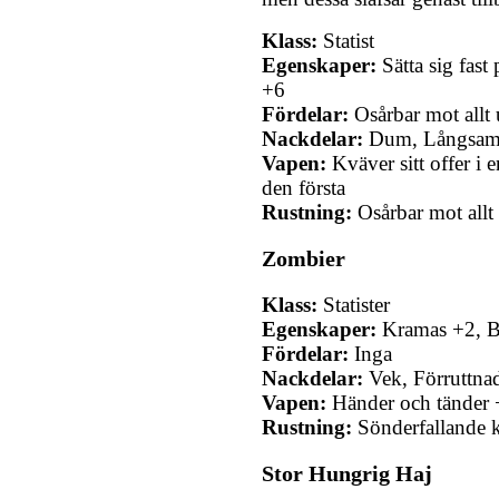
Klass:
Statist
Egenskaper:
Sätta sig fas
+6
Fördelar:
Osårbar mot allt
Nackdelar:
Dum, Långsa
Vapen:
Kväver sitt offer i e
den första
Rustning:
Osårbar mot allt
Zombier
Klass:
Statister
Egenskaper:
Kramas +2, B
Fördelar:
Inga
Nackdelar:
Vek, Förruttna
Vapen:
Händer och tänder 
Rustning:
Sönderfallande k
Stor Hungrig Haj