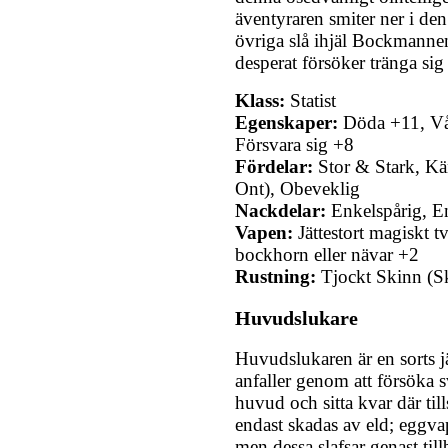
äventyraren smiter ner i de
övriga slå ihjäl Bockmanne
desperat försöker tränga sig 
Klass:
Statist
Egenskaper:
Döda +11, Vål
Försvara sig +8
Fördelar:
Stor & Stark, Kä
Ont), Obeveklig
Nackdelar:
Enkelspårig, E
Vapen:
Jättestort magiskt 
bockhorn eller nävar +2
Rustning:
Tjockt Skinn (S
Huvudslukare
Huvudslukaren är en sorts 
anfaller genom att försöka s
huvud och sitta kvar där till
endast skadas av eld; eggva
men dessa slafsar genast tillb