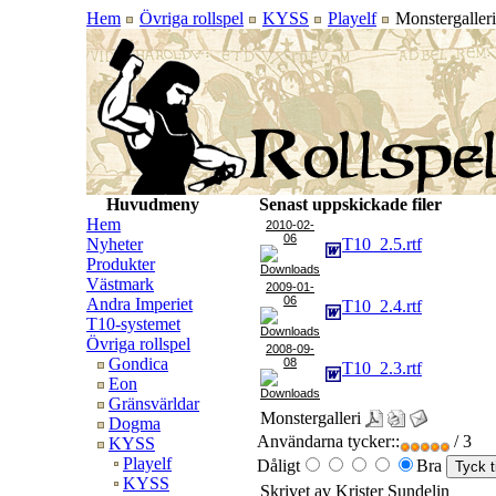
Hem
Övriga rollspel
KYSS
Playelf
Monstergalleri
Huvudmeny
Senast uppskickade filer
Hem
2010-02-
06
Nyheter
T10_2.5.rtf
Produkter
Västmark
2009-01-
06
Andra Imperiet
T10_2.4.rtf
T10-systemet
Övriga rollspel
2008-09-
Gondica
08
T10_2.3.rtf
Eon
Gränsvärldar
Monstergalleri
Dogma
Användarna tycker::
/ 3
KYSS
Playelf
Dåligt
Bra
KYSS
Skrivet av Krister Sundelin