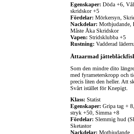
Egenskaper:
Döda +6, Våld
skridskor +5
Fördelar:
Mörkersyn, Skri
Nackdelar:
Motbjudande, H
Måste Åka Skridskor
Vapen:
Stridsklubba +5
Rustning:
Vadderad läderr
Åttaarmad jättebläckfis
Som den mindre dito längre 
med fyrameterskropp och ti
precis liten den heller. Att 
Svårt istället för Knepigt.
Klass:
Statist
Egenskaper:
Gripa tag + 8
stryk +50, Simma +8
Fördelar:
Slemmig hud (S
Sketastor
Nackdelar:
Motbjudande