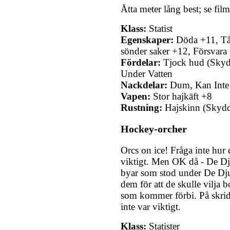
Åtta meter lång best; se filme
Klass:
Statist
Egenskaper:
Döda +11, Tål
sönder saker +12, Försvara 
Fördelar:
Tjock hud (Skyd
Under Vatten
Nackdelar:
Dum, Kan Inte 
Vapen:
Stor hajkäft +8
Rustning:
Hajskinn (Skydd
Hockey-orcher
Orcs on ice! Fråga inte hur d
viktigt. Men OK då - De D
byar som stod under De Dju
dem för att de skulle vilja 
som kommer förbi. På skridsk
inte var viktigt.
Klass:
Statister