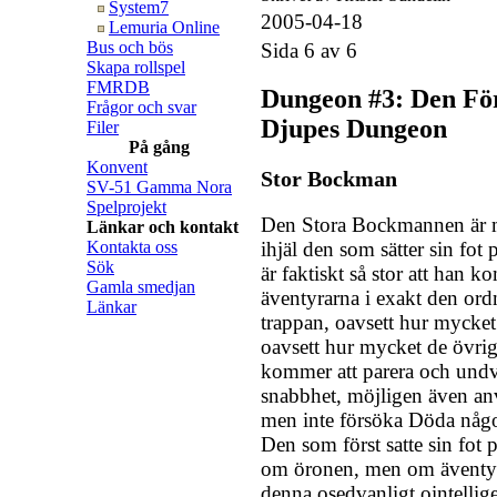
System7
2005-04-18
Lemuria Online
Bus och bös
Sida 6 av 6
Skapa rollspel
FMRDB
Dungeon #3: Den För
Frågor och svar
Djupes Dungeon
Filer
På gång
Konvent
Stor Bockman
SV-51 Gamma Nora
Spelprojekt
Den Stora Bockmannen är my
Länkar och kontakt
Kontakta oss
ihjäl den som sätter sin fot
Sök
är faktiskt så stor att han k
Gamla smedjan
äventyrarna i exakt den ord
Länkar
trappan, oavsett hur mycket
oavsett hur mycket de övr
kommer att parera och und
snabbhet, möjligen även anv
men inte försöka Döda någo
Den som först satte sin fot p
om öronen, men om äventyra
denna osedvanligt ointellig