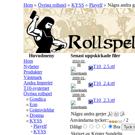
Hem
Övriga rollspel
KYSS
Playelf
Några andra gr
Huvudmeny
Senast uppskickade filer
Hem
2010-02-
06
Nyheter
T10_2.5.rtf
Produkter
Västmark
2009-01-
06
Andra Imperiet
T10_2.4.rtf
T10-systemet
Övriga rollspel
2008-09-
Gondica
08
T10_2.3.rtf
Eon
Gränsvärldar
Några andra grejer
Dogma
Användarna tycker::
/ 2
KYSS
Playelf
Dåligt
Bra
KYSS
Skrivet av Krister Sundelin