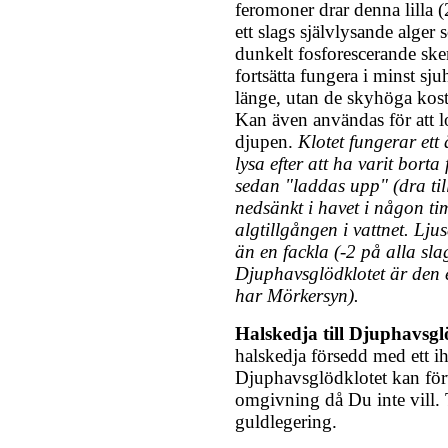
feromoner drar denna lilla (
ett slags självlysande alger 
dunkelt fosforescerande ske
fortsätta fungera i minst sj
länge, utan de skyhöga kos
Kan även användas för att loc
djupen.
Klotet fungerar ett
lysa efter att ha varit borta
sedan "laddas upp" (dra til
nedsänkt i havet i någon ti
algtillgången i vattnet. Lju
än en fackla (-2 på alla sl
Djuphavsglödklotet är den 
har Mörkersyn).
Halskedja till Djuphavsgl
halskedja försedd med ett i
Djuphavsglödklotet kan förv
omgivning då Du inte vill. T
guldlegering.