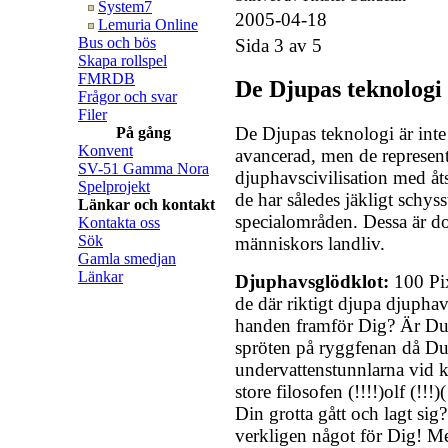
System7
2005-04-18
Lemuria Online
Bus och bös
Sida 3 av 5
Skapa rollspel
FMRDB
De Djupas teknologi
Frågor och svar
Filer
De Djupas teknologi är inte
På gång
Konvent
avancerad, men de represente
SV-51 Gamma Nora
djuphavscivilisation med åt
Spelprojekt
de har således jäkligt schys
Länkar och kontakt
specialområden. Dessa är do
Kontakta oss
Sök
människors landliv.
Gamla smedjan
Länkar
Djuphavsglödklot:
100 Pix
de där riktigt djupa djupha
handen framför Dig? Är Du t
spröten på ryggfenan då D
undervattenstunnlarna vid 
store filosofen (!!!!)olf (!!!
Din grotta gått och lagt si
verkligen något för Dig! M