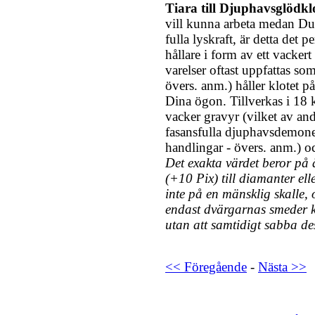
Tiara till Djuphavsglödkl
vill kunna arbeta medan Du
fulla lyskraft, är detta det p
hållare i form av ett vacker
varelser oftast uppfattas s
övers. anm.) håller klotet p
Dina ögon. Tillverkas i 18 
vacker gravyr (vilket av and
fasansfulla djuphavsdemoner
handlingar - övers. anm.) oc
Det exakta värdet beror på 
(+10 Pix) till diamanter el
inte på en mänsklig skalle,
endast dvärgarnas smeder k
utan att samtidigt sabba des
<< Föregående
-
Nästa >>