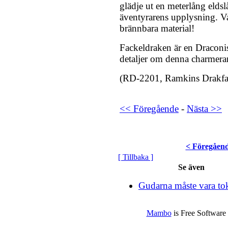
glädje ut en meterlång elds
äventyrarens upplysning. Va
brännbara material!
Fackeldraken är en Draconi
detaljer om denna charmera
(RD-2201, Ramkins Drakfa
<< Föregående
-
Nästa >>
< Föregåen
[ Tillbaka ]
Se även
Gudarna måste vara tok
Mambo
is Free Software