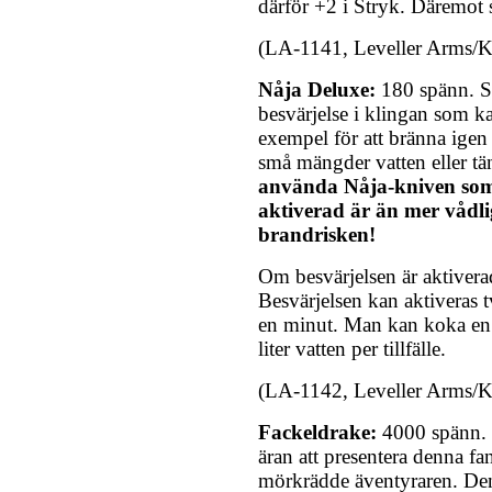
därför +2 i Stryk. Däremot 
(LA-1141, Leveller Arms/Kr
Nåja Deluxe:
180 spänn. 
besvärjelse i klingan som ka
exempel för att bränna igen 
små mängder vatten eller tä
använda Nåja-kniven som
aktiverad är än mer vådli
brandrisken!
Om besvärjelsen är aktivera
Besvärjelsen kan aktiveras 
en minut. Man kan koka en h
liter vatten per tillfälle.
(LA-1142, Leveller Arms/Kr
Fackeldrake:
4000 spänn. 
äran att presentera denna fan
mörkrädde äventyraren. Denn