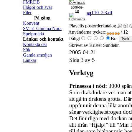
FMRDB
Frågor och svar
2008-09-
08
Filer
T10_2.3.rtf
På gång
Konvent
Playelfs postorderkatalog
SV-51 Gamma Nora
Användarna tycker::
/ 12
Spelprojekt
Dåligt
Bra
Länkar och kontakt
Kontakta oss
Skrivet av Krister Sundelin
Sök
2005-04-21
Gamla smedjan
Sida 3 av 5
Länkar
Verktyg
Prinsessa i nöd:
3000 spän
Som drakdödare vet man at
att gå in drakens grotta. D
uppfunnit denna lilla anordn
sånar verklighetstrogen dock
Det finurliga med dockan ä
allt ifrån "Hjälp!" till "Mi
till den som hjälper mig he