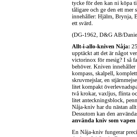
tycke för den kan ni köpa ti
tåligare och ge den ett mer 
innehåller: Hjälm, Brynja,
ett svärd.
(DG-1962, D&G AB/Danie
Allt-i-allo-kniven Nåja:
25
upptäckt att det är något v
victorinox för mesig? I så f
behöver. Kniven innehåller s
kompass, skalpell, komplett
skruvmejslar, en stjärnmejse
litet kompakt överlevnadspa
två krokar, vaxljus, flinta 
litet anteckningsblock, pe
Nåja-kniv har du nästan all
Dessutom kan den använda
använda kniv som vapen ä
En Nåja-kniv fungerar prec