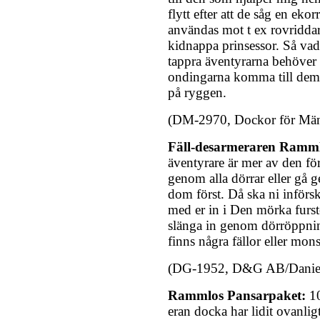
flytt efter att de såg en ek
användas mot t ex rovriddar
kidnappa prinsessor. Så vad ä
tappra äventyrarna behöver
ondingarna komma till dem.
på ryggen.
(DM-2970, Dockor för Mä
Fäll-desarmeraren Ramm
äventyrare är mer av den för
genom alla dörrar eller gå g
dom först. Då ska ni inför
med er in i Den mörka furst
slänga in genom dörröppning
finns några fällor eller mon
(DG-1952, D&G AB/Danie
Rammlos Pansarpaket:
10
eran docka har lidit ovanlig