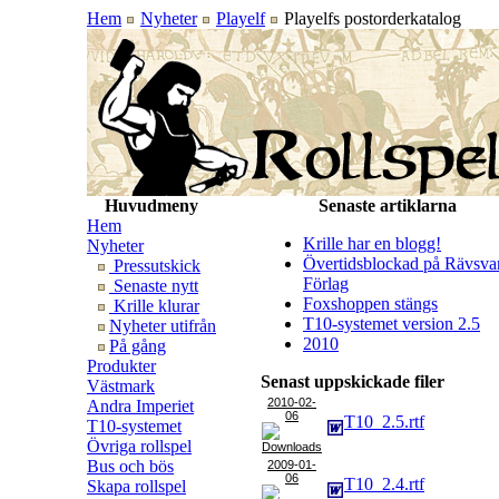
Hem
Nyheter
Playelf
Playelfs postorderkatalog
Huvudmeny
Senaste artiklarna
Hem
Krille har en blogg!
Nyheter
Övertidsblockad på Rävsva
Pressutskick
Förlag
Senaste nytt
Foxshoppen stängs
Krille klurar
T10-systemet version 2.5
Nyheter utifrån
2010
På gång
Produkter
Senast uppskickade filer
Västmark
2010-02-
Andra Imperiet
06
T10_2.5.rtf
T10-systemet
Övriga rollspel
Bus och bös
2009-01-
06
T10_2.4.rtf
Skapa rollspel