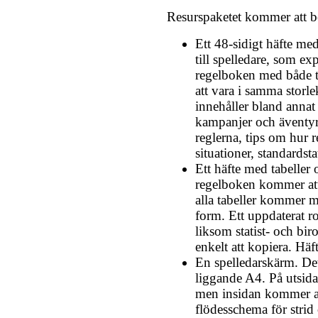
Resurspaketet kommer att b
Ett 48-sidigt häfte me
till spelledare, som ex
regelboken med både t
att vara i samma storl
innehåller bland annat
kampanjer och äventyr,
reglerna, tips om hur r
situationer, standardstat
Ett häfte med tabeller 
regelboken kommer att 
alla tabeller kommer 
form. Ett uppdaterat r
liksom statist- och bir
enkelt att kopiera. Häft
En spelledarskärm. Det
liggande A4. På utsidan
men insidan kommer att
flödesschema för strid