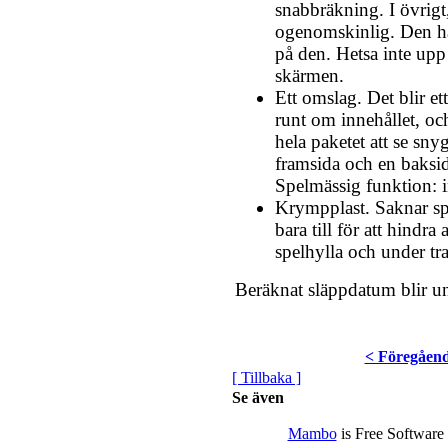
snabbräkning. I övrigt
ogenomskinlig. Den ha
på den. Hetsa inte upp
skärmen.
Ett omslag. Det blir et
runt om innehållet, oc
hela paketet att se sny
framsida och en baksi
Spelmässig funktion: 
Krympplast. Saknar sp
bara till för att hindra 
spelhylla och under tr
Beräknat släppdatum blir u
< Föregåen
[ Tillbaka ]
Se även
Mambo
is Free Software