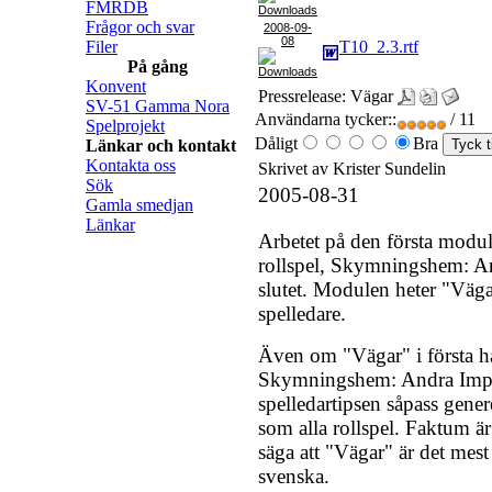
FMRDB
Frågor och svar
2008-09-
08
Filer
T10_2.3.rtf
På gång
Konvent
Pressrelease: Vägar
SV-51 Gamma Nora
Användarna tycker::
/ 11
Spelprojekt
Dåligt
Bra
Länkar och kontakt
Kontakta oss
Skrivet av Krister Sundelin
Sök
2005-08-31
Gamla smedjan
Länkar
Arbetet på den första modul
rollspel, Skymningshem: An
slutet. Modulen heter "Vägar"
spelledare.
Även om "Vägar" i första ha
Skymningshem: Andra Imperi
spelledartipsen såpass gener
som alla rollspel. Faktum är 
säga att "Vägar" är det mest
svenska.