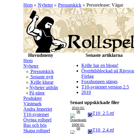
Hem
Nyheter
Pressutskick
Pressrelease: Vägar
Huvudmeny
Senaste artiklarna
Hem
Krille har en blogg!
Nyheter
Övertidsblockad på Rävsva
Pressutskick
Förlag
Senaste nytt
Foxshoppen stängs
Krille klurar
T10-systemet version 2.5
Nyheter utifrån
2010
På gång
Produkter
Senast uppskickade filer
Västmark
2010-02-
Andra Imperiet
06
T10_2.5.rtf
T10-systemet
Övriga rollspel
Bus och bös
2009-01-
06
T10_2.4.rtf
Skapa rollspel