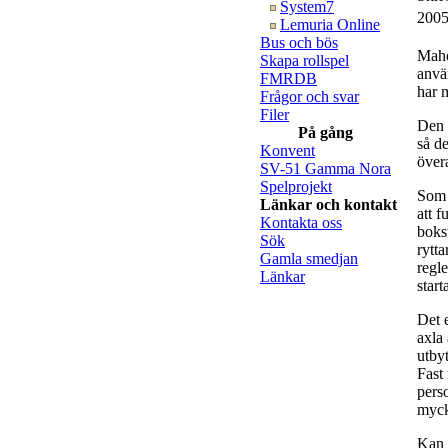
System7
2005
Lemuria Online
Bus och bös
Maho
Skapa rollspel
anvä
FMRDB
har m
Frågor och svar
Filer
Den s
På gång
så de
Konvent
övera
SV-51 Gamma Nora
Spelprojekt
Som 
Länkar och kontakt
att f
Kontakta oss
boks
Sök
rytta
Gamla smedjan
regl
Länkar
start
Det 
axla 
utbyt
Fast
perso
myck
Kan d