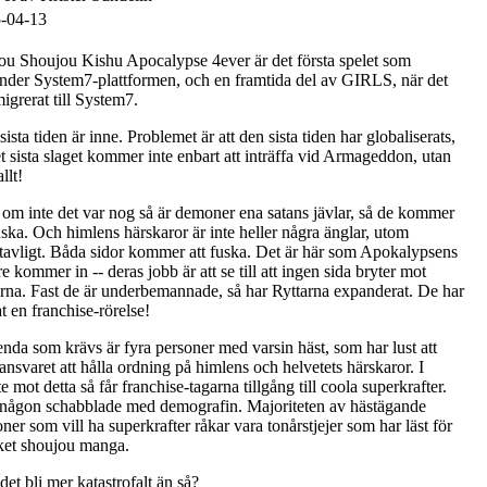
-04-13
u Shoujou Kishu Apocalypse 4ever är det första spelet som
nder System7-plattformen, och en framtida del av GIRLS, när det
igrerat till System7.
ista tiden är inne. Problemet är att den sista tiden har globaliserats,
t sista slaget kommer inte enbart att inträffa vid Armageddon, utan
llt!
om inte det var nog så är demoner ena satans jävlar, så de kommer
uska. Och himlens härskaror är inte heller några änglar, utom
tavligt. Båda sidor kommer att fuska. Det är här som Apokalypsens
re kommer in -- deras jobb är att se till att ingen sida bryter mot
erna. Fast de är underbemannade, så har Ryttarna expanderat. De har
at en franchise-rörelse!
enda som krävs är fyra personer med varsin häst, som har lust att
ansvaret att hålla ordning på himlens och helvetets härskaror. I
e mot detta så får franchise-tagarna tillgång till coola superkrafter.
 någon schabblade med demografin. Majoriteten av hästägande
ner som vill ha superkrafter råkar vara tonårstjejer som har läst för
et shoujou manga.
et bli mer katastrofalt än så?