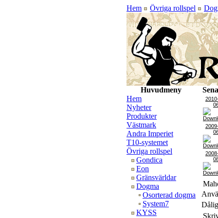
Hem
Övriga rollspel
Dog
Huvudmeny
Sena
Hem
2010
0
Nyheter
Produkter
Västmark
2009
0
Andra Imperiet
T10-systemet
Övriga rollspel
2008
Gondica
0
Eon
Gränsvärldar
Maho
Dogma
Använ
Osorterad dogma
System7
Dålig
KYSS
Skri