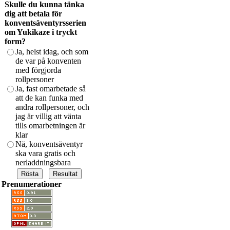
Skulle du kunna tänka
dig att betala för
konventsäventyrsserien
om Yukikaze i tryckt
form?
Ja, helst idag, och som
de var på konventen
med förgjorda
rollpersoner
Ja, fast omarbetade så
att de kan funka med
andra rollpersoner, och
jag är villig att vänta
tills omarbetningen är
klar
Nä, konventsäventyr
ska vara gratis och
nerladdningsbara
Prenumerationer