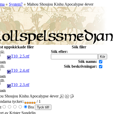
ma
System7
Mahou Shoujou Kishu Apocalypse 4ever
st uppskickade filer
Sök filer
Sök efter:
-02-
6
T10_2.5.rtf
Sök namn:
Sök beskrivningar:
-01-
6
T10_2.4.rtf
-09-
8
T10_2.3.rtf
u Shoujou Kishu Apocalypse 4ever
darna tycker::
/ 1
t
Bra
vet av Krister Sundelin