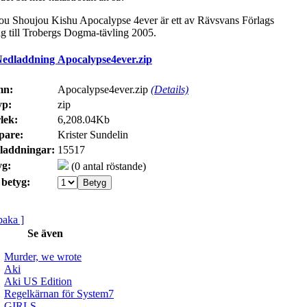
u Shoujou Kishu Apocalypse 4ever är ett av Rävsvans Förlags
ag till Trobergs Dogma-tävling 2005.
edladdning Apocalypse4ever.zip
mn:
Apocalypse4ever.zip
(Details)
yp:
zip
lek:
6,208.04Kb
pare:
Krister Sundelin
laddningar:
15517
yg:
(0 antal röstande)
 betyg:
lbaka ]
Se även
Murder, we wrote
Aki
Aki US Edition
Regelkärnan för System7
GIRLS