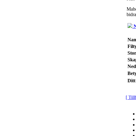
Maho
bidr
N
Na
Filt
Stor
Ska
Ned
Bet
Ditt
[ Til