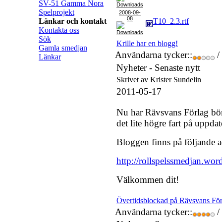
SV-51 Gamma Nora
Spelprojekt
2008-09-
08
Länkar och kontakt
T10_2.3.rtf
Kontakta oss
Sök
Krille har en blogg!
Gamla smedjan
Användarna tycker::
/
Länkar
Nyheter -
Senaste nytt
Skrivet av Krister Sundelin
2011-05-17
Nu har Rävsvans Förlag börj
det lite högre fart på uppda
Bloggen finns på följande a
http://rollspelssmedjan.wor
Välkommen dit!
Övertidsblockad på Rävsvans För
Användarna tycker::
/