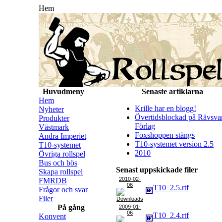
Hem
Huvudmeny
Senaste artiklarna
Hem
Krille har en blogg!
Nyheter
Övertidsblockad på Rävsva
Produkter
Förlag
Västmark
Foxshoppen stängs
Andra Imperiet
T10-systemet version 2.5
T10-systemet
2010
Övriga rollspel
Bus och bös
Senast uppskickade filer
Skapa rollspel
2010-02-
FMRDB
06
T10_2.5.rtf
Frågor och svar
Filer
På gång
2009-01-
06
T10_2.4.rtf
Konvent