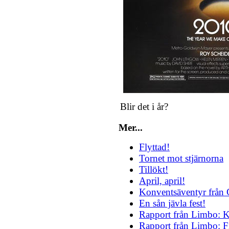
Blir det i år?
Mer...
Flyttad!
Tornet mot stjärnorna
Tillökt!
April, april!
Konventsäventyr frå
En sån jävla fest!
Rapport från Limbo: K
Rapport från Limbo: F