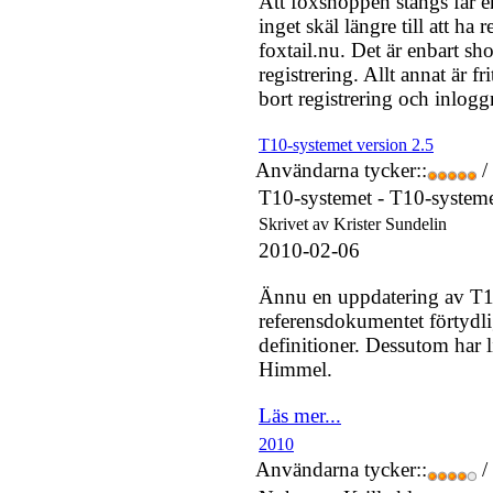
Att foxshoppen stängs får en
inget skäl längre till att ha
foxtail.nu. Det är enbart 
registrering. Allt annat är fri
bort registrering och inlogg
T10-systemet version 2.5
Användarna tycker::
/
T10-systemet -
T10-system
Skrivet av Krister Sundelin
2010-02-06
Ännu en uppdatering av T1
referensdokumentet förtydlig
definitioner. Dessutom har li
Himmel.
Läs mer...
2010
Användarna tycker::
/