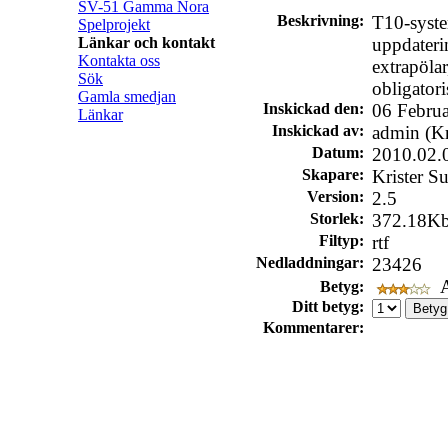
SV-51 Gamma Nora
Beskrivning:
T10-syste
Spelprojekt
Länkar och kontakt
uppdateri
Kontakta oss
extrapöla
Sök
obligatori
Gamla smedjan
Inskickad den:
06 Febru
Länkar
Inskickad av:
admin (Kr
Datum:
2010.02.
Skapare:
Krister S
Version:
2.5
Storlek:
372.18K
Filtyp:
rtf
Nedladdningar:
23426
A
Betyg:
Ditt betyg:
Kommentarer: