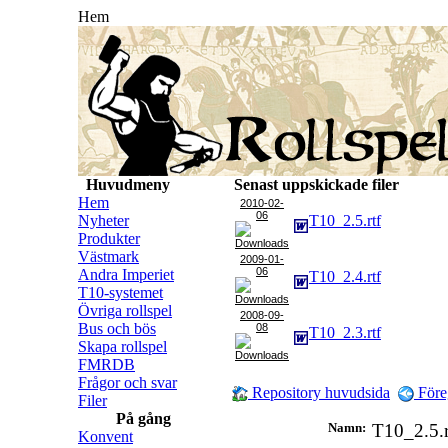
Hem
Huvudmeny
Senast uppskickade filer
Hem
2010-02-
06
Nyheter
T10_2.5.rtf
Produkter
Västmark
2009-01-
06
Andra Imperiet
T10_2.4.rtf
T10-systemet
Övriga rollspel
2008-09-
Bus och bös
08
T10_2.3.rtf
Skapa rollspel
FMRDB
Frågor och svar
Repository huvudsida
Före
Filer
På gång
Namn:
T10_2.5.
Konvent