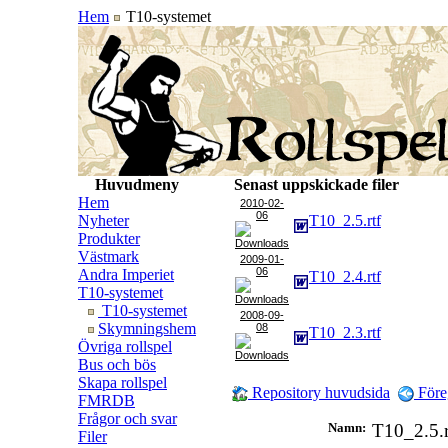
Hem
T10-systemet
Huvudmeny
Senast uppskickade filer
Hem
2010-02-
06
Nyheter
T10_2.5.rtf
Produkter
Västmark
2009-01-
06
Andra Imperiet
T10_2.4.rtf
T10-systemet
T10-systemet
2008-09-
Skymningshem
08
T10_2.3.rtf
Övriga rollspel
Bus och bös
Skapa rollspel
Repository huvudsida
Före
FMRDB
Frågor och svar
Namn:
T10_2.5.
Filer