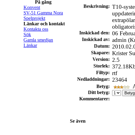
På gång
Beskrivning:
T10-syste
Konvent
SV-51 Gamma Nora
uppdateri
Spelprojekt
extrapöla
Länkar och kontakt
obligatori
Kontakta oss
Inskickad den:
06 Febru
Sök
Inskickad av:
admin (Kr
Gamla smedjan
Länkar
Datum:
2010.02.
Skapare:
Krister S
Version:
2.5
Storlek:
372.18K
Filtyp:
rtf
Nedladdningar:
23464
A
Betyg:
Ditt betyg:
Kommentarer:
Se även