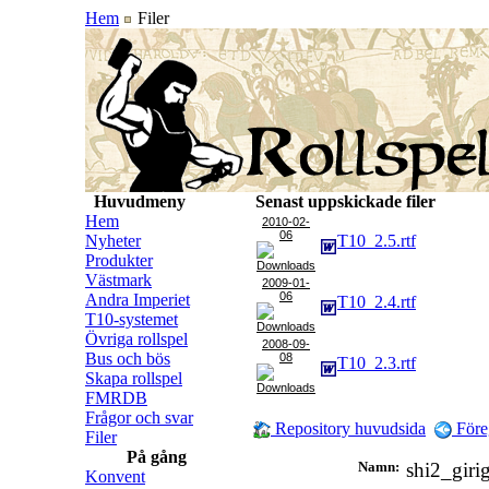
Hem
Filer
Huvudmeny
Senast uppskickade filer
Hem
2010-02-
06
Nyheter
T10_2.5.rtf
Produkter
Västmark
2009-01-
06
Andra Imperiet
T10_2.4.rtf
T10-systemet
Övriga rollspel
2008-09-
Bus och bös
08
T10_2.3.rtf
Skapa rollspel
FMRDB
Frågor och svar
Repository huvudsida
Före
Filer
På gång
Namn:
shi2_gir
Konvent