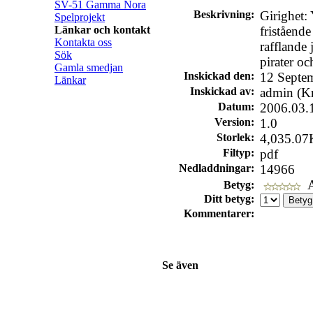
SV-51 Gamma Nora
Beskrivning:
Girighet:
Spelprojekt
Länkar och kontakt
fristående
Kontakta oss
rafflande
Sök
pirater och
Gamla smedjan
Inskickad den:
12 Septe
Länkar
Inskickad av:
admin (Kr
Datum:
2006.03.
Version:
1.0
Storlek:
4,035.07
Filtyp:
pdf
Nedladdningar:
14966
A
Betyg:
Ditt betyg:
Kommentarer:
Se även