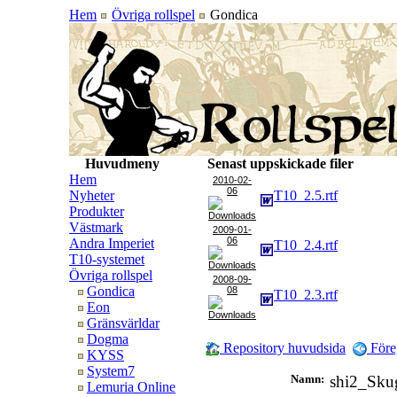
Hem
Övriga rollspel
Gondica
Huvudmeny
Senast uppskickade filer
Hem
2010-02-
06
Nyheter
T10_2.5.rtf
Produkter
Västmark
2009-01-
06
Andra Imperiet
T10_2.4.rtf
T10-systemet
Övriga rollspel
2008-09-
Gondica
08
T10_2.3.rtf
Eon
Gränsvärldar
Dogma
Repository huvudsida
Före
KYSS
System7
Namn:
shi2_Sk
Lemuria Online