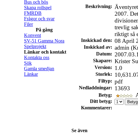
Bus och bös
Beskrivning:
Äventyre
Skapa rollspel
FMRDB
2007. Det
Frågor och svar
divisione
Filer
trevlig sa
På gång
riktigt så 
Konvent
Inskickad den:
08 April 
SV-51 Gamma Nora
Spelprojekt
Inskickad av:
admin (Kr
Länkar och kontakt
Datum:
2007.03.
Kontakta oss
Skapare:
Krister S
Sök
Version:
1.0
Gamla smedjan
Länkar
Storlek:
10,631.0
Filtyp:
pdf
Nedladdningar:
13693
A
Betyg:
Ditt betyg:
Kommentarer:
Se även