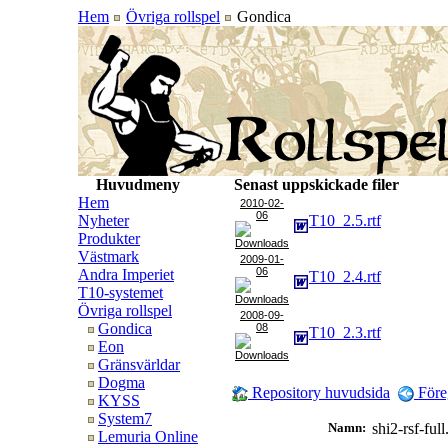
Hem
Övriga rollspel
Gondica
Huvudmeny
Senast uppskickade filer
Hem
2010-02-
06
Nyheter
T10_2.5.rtf
Produkter
Västmark
2009-01-
06
Andra Imperiet
T10_2.4.rtf
T10-systemet
Övriga rollspel
2008-09-
Gondica
08
T10_2.3.rtf
Eon
Gränsvärldar
Dogma
Repository huvudsida
Före
KYSS
System7
Namn:
shi2-rsf-fu
Lemuria Online