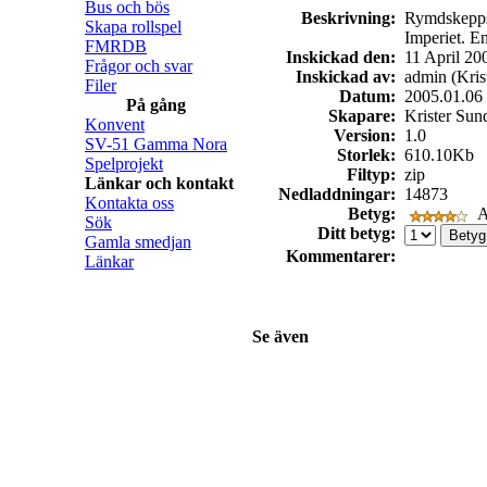
Bus och bös
Beskrivning:
Rymdskepps
Skapa rollspel
Imperiet. E
FMRDB
Inskickad den:
11 April 20
Frågor och svar
Inskickad av:
admin (Kris
Filer
Datum:
2005.01.06
På gång
Skapare:
Krister Sun
Konvent
Version:
1.0
SV-51 Gamma Nora
Storlek:
610.10Kb
Spelprojekt
Filtyp:
zip
Länkar och kontakt
Nedladdningar:
14873
Kontakta oss
Betyg:
A
Sök
Ditt betyg:
Gamla smedjan
Kommentarer:
Länkar
Se även