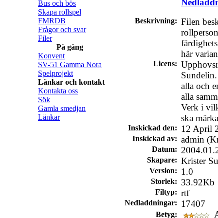
Nedladd
Bus och bös
Skapa rollspel
FMRDB
Beskrivning:
Filen bes
Frågor och svar
rollperso
Filer
färdighets
På gång
här varian
Konvent
Licens:
Upphovsrät
SV-51 Gamma Nora
Spelprojekt
Sundelin. 
Länkar och kontakt
alla och e
Kontakta oss
alla samm
Sök
Verk i vil
Gamla smedjan
Länkar
ska märka
Inskickad den:
12 April 
Inskickad av:
admin (Kr
Datum:
2004.01.
Skapare:
Krister S
Version:
1.0
Storlek:
33.92Kb
Filtyp:
rtf
Nedladdningar:
17407
A
Betyg: