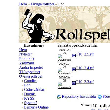
Hem
Övriga rollspel
Eon
Huvudmeny
Senast uppskickade filer
Hem
2010-02-
06
Nyheter
T10_2.5.rtf
Produkter
Västmark
2009-01-
06
Andra Imperiet
T10_2.4.rtf
T10-systemet
Övriga rollspel
2008-09-
Gondica
08
T10_2.3.rtf
Eon
Gränsvärldar
Dogma
Repository huvudsida
Före
KYSS
System7
Namn:
t10_rollp
Lemuria Online