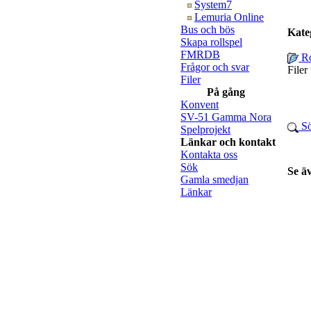
System7
Lemuria Online
Bus och bös
Kate
Skapa rollspel
FMRDB
Ro
Frågor och svar
Filer
Filer
På gång
Konvent
SV-51 Gamma Nora
Sö
Spelprojekt
Länkar och kontakt
Kontakta oss
Sök
Se ä
Gamla smedjan
Länkar