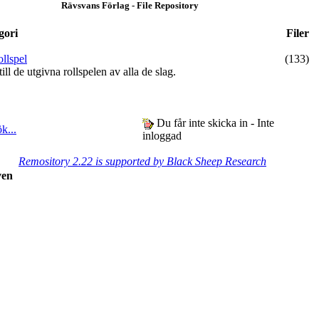
Rävsvans Förlag - File Repository
gori
Filer
llspel
(133)
 till de utgivna rollspelen av alla de slag.
Du får inte skicka in - Inte
k...
inloggad
Remository 2.22 is supported by Black Sheep Research
ven