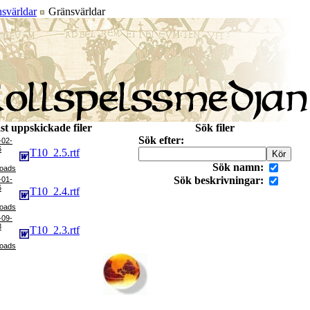
svärldar
Gränsvärldar
st uppskickade filer
Sök filer
Sök efter:
-02-
6
T10_2.5.rtf
Sök namn:
Sök beskrivningar:
-01-
6
T10_2.4.rtf
-09-
8
T10_2.3.rtf