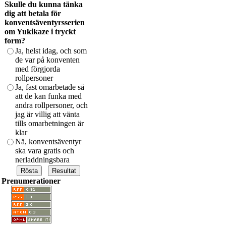
Skulle du kunna tänka
dig att betala för
konventsäventyrsserien
om Yukikaze i tryckt
form?
Ja, helst idag, och som
de var på konventen
med förgjorda
rollpersoner
Ja, fast omarbetade så
att de kan funka med
andra rollpersoner, och
jag är villig att vänta
tills omarbetningen är
klar
Nä, konventsäventyr
ska vara gratis och
nerladdningsbara
Prenumerationer