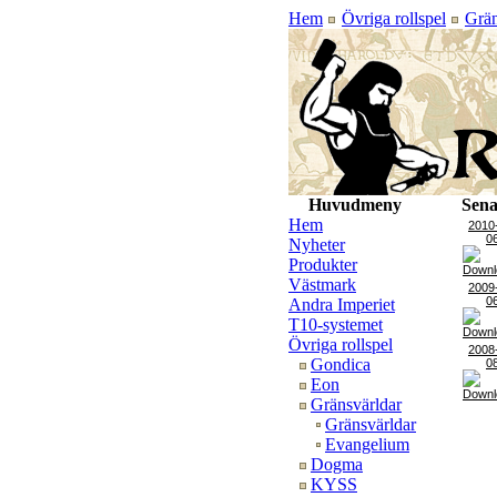
Hem
Övriga rollspel
Grän
Huvudmeny
Sena
Hem
2010
0
Nyheter
Produkter
Västmark
2009
0
Andra Imperiet
T10-systemet
Övriga rollspel
2008
Gondica
0
Eon
Gränsvärldar
Gränsvärldar
Evangelium
Dogma
KYSS