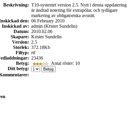
Beskrivning:
T10-systemet version 2.5. Nytt i denna uppdatering
är ändrad notering för extrapölar, och tydligare
markering av obligatoriska avsnitt.
Inskickad den:
06 February 2010
Inskickad av:
admin (Krister Sundelin)
Datum:
2010.02.06
Skapare:
Krister Sundelin
Version:
2.5
Storlek:
372.18Kb
Filtyp:
rtf
edladdningar:
23436
Betyg:
Antal röster: 10
Ditt betyg:
Kommentarer:
ven