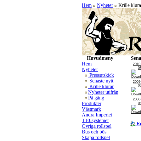
Hem
Nyheter
Krille klura
Huvudmeny
Sena
Hem
2010
0
Nyheter
Pressutskick
Senaste nytt
2009
0
Krille klurar
Nyheter utifrån
På gång
2008
Produkter
0
Västmark
Andra Imperiet
T10-systemet
Re
Övriga rollspel
Bus och bös
Skapa rollspel