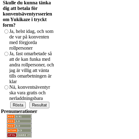
Skulle du kunna tänka
dig att betala för
konventsäventyrsserien
om Yukikaze i tryckt
form?
Ja, helst idag, och som
de var på konventen
med förgjorda
rollpersoner
Ja, fast omarbetade så
att de kan funka med
andra rollpersoner, och
jag är villig att vänta
tills omarbetningen är
klar
Nä, konventsäventyr
ska vara gratis och
nerladdningsbara
Prenumerationer