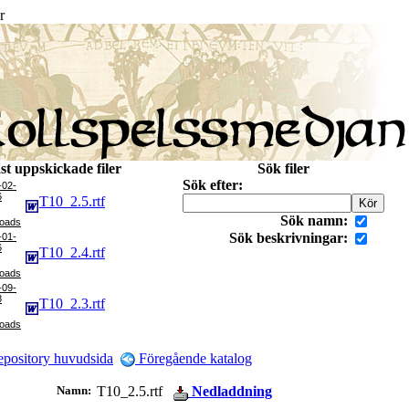
r
st uppskickade filer
Sök filer
Sök efter:
-02-
6
T10_2.5.rtf
Sök namn:
Sök beskrivningar:
-01-
6
T10_2.4.rtf
-09-
8
T10_2.3.rtf
pository huvudsida
Föregående katalog
Namn:
T10_2.5.rtf
Nedladdning