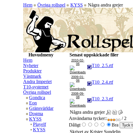
Hem
Övriga rollspel
KYSS
Några andra grejer
Huvudmeny
Senast uppskickade filer
Hem
2010-02-
06
Nyheter
T10_2.5.rtf
Produkter
Västmark
2009-01-
06
Andra Imperiet
T10_2.4.rtf
T10-systemet
Övriga rollspel
2008-09-
Gondica
08
T10_2.3.rtf
Eon
Gränsvärldar
Några andra grejer
Dogma
Användarna tycker::
/ 2
KYSS
Playelf
Dåligt
Bra
KYSS
Skrivet av Krister Sundelin