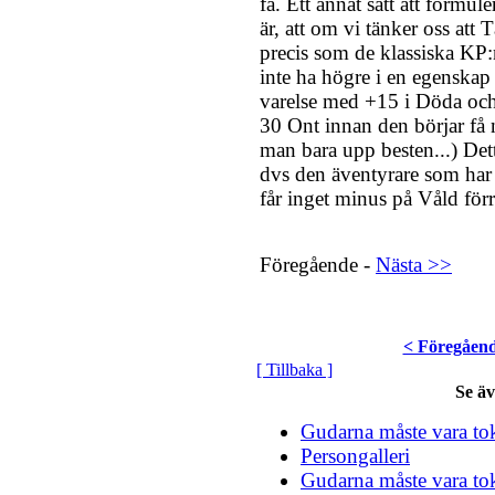
få. Ett annat sätt att formule
är, att om vi tänker oss att 
precis som de klassiska KP:
inte ha högre i en egenskap
varelse med +15 i Döda och 
30 Ont innan den börjar få 
man bara upp besten...) Dett
dvs den äventyrare som har
får inget minus på Våld förr
Föregående -
Nästa >>
< Föregåen
[ Tillbaka ]
Se ä
Gudarna måste vara tok
Persongalleri
Gudarna måste vara tok