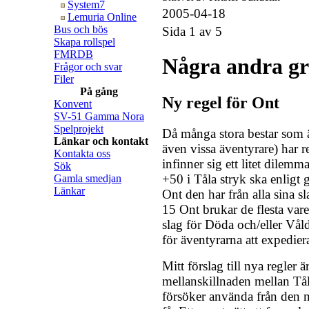
System7
2005-04-18
Lemuria Online
Bus och bös
Sida 1 av 5
Skapa rollspel
FMRDB
Några andra gr
Frågor och svar
Filer
På gång
Ny regel för Ont
Konvent
SV-51 Gamma Nora
Spelprojekt
Då många stora bestar som 
Länkar och kontakt
även vissa äventyrare) har r
Kontakta oss
infinner sig ett litet dilemm
Sök
+50 i Tåla stryk ska enligt
Gamla smedjan
Länkar
Ont den har från alla sina sl
15 Ont brukar de flesta varel
slag för Döda och/eller Våld,
för äventyrarna att expedier
Mitt förslag till nya regler 
mellanskillnaden mellan Tå
försöker använda från den 