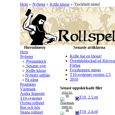
Hem
Nyheter
Krille klurar
Tjockhult nästa!
Huvudmeny
Senaste artiklarna
Hem
Krille har en blogg!
Nyheter
Övertidsblockad på Rävsva
Pressutskick
Förlag
Senaste nytt
Foxshoppen stängs
Krille klurar
T10-systemet version 2.5
Nyheter utifrån
2010
På gång
Produkter
Senast uppskickade filer
Västmark
2010-02-
Andra Imperiet
06
T10_2.5.rtf
T10-systemet
Övriga rollspel
Bus och bös
2009-01-
06
T10_2.4.rtf
Skapa rollspel