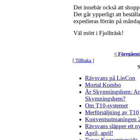
Det innebär också att shop
Det går ypperligt att bestäl
expedieras förrän på månda
Väl mött i Fjollträsk!
< Föregåen
[ Tillbaka ]
S
Rävsvans på LinCon
Mortal Kombo
Är Skymningshem: And
Skymningshem?
Om T10-systemet
Merförsäljning av T10
Konventsutmaningen 
Rävsvans släpper ett ny
April, april!
Tuvas Konventsguide