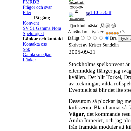
FMRDB
Frågor och svar
2008-09-
08
Filer
T10_2.3.rtf
På gång
Konvent
Tjockhult nästa!
SV-51 Gamma Nora
Användarna tycker::
/ 3
Spelprojekt
Dåligt
Bra
Länkar och kontakt
Kontakta oss
Skrivet av Krister Sundelin
Sök
2005-09-21
Gamla smedjan
Länkar
Stockholms spelkonvent är 
eftermiddag flänger jag iväg
kvällen. Det blir Torkel, D
av teckningar, vilda rollsp
Eventuellt så blir det lite sp
Dessutom så plockar jag me
kulisserna. Bland annat så f
Vägar
, det kommande resurs
Andra Imperiet, och jag plo
från framtida moduler att ki