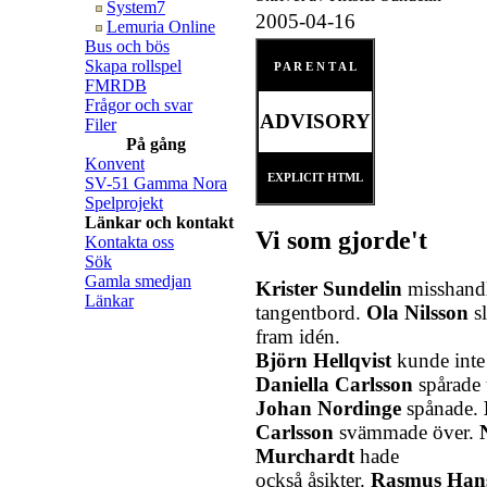
System7
2005-04-16
Lemuria Online
Bus och bös
Skapa rollspel
P A R E N T A L
FMRDB
Frågor och svar
ADVISORY
Filer
På gång
Konvent
EXPLICIT HTML
SV-51 Gamma Nora
Spelprojekt
Länkar och kontakt
Vi som gjorde't
Kontakta oss
Sök
Gamla smedjan
Krister Sundelin
misshand
Länkar
tangentbord.
Ola Nilsson
s
fram idén.
Björn Hellqvist
kunde inte 
Daniella Carlsson
spårade 
Johan Nordinge
spånade.
Carlsson
svämmade över.
Murchardt
hade
också åsikter.
Rasmus Han