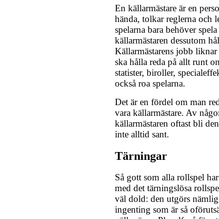
En källarmästare är en pers
hända, tolkar reglerna och l
spelarna bara behöver spela
källarmästaren dessutom håll
Källarmästarens jobb liknar 
ska hålla reda på allt runt 
statister, biroller, specialef
också roa spelarna.
Det är en fördel om man r
vara källarmästare. Av någo
källarmästaren oftast bli de
inte alltid sant.
Tärningar
Så gott som alla rollspel ha
med det tärningslösa rollsp
väl dold: den utgörs nämlig
ingenting som är så oföruts