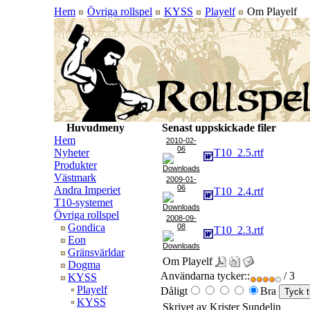
Hem
Övriga rollspel
KYSS
Playelf
Om Playelf
Huvudmeny
Senast uppskickade filer
Hem
2010-02-
06
Nyheter
T10_2.5.rtf
Produkter
Västmark
2009-01-
06
Andra Imperiet
T10_2.4.rtf
T10-systemet
Övriga rollspel
2008-09-
Gondica
08
T10_2.3.rtf
Eon
Gränsvärldar
Om Playelf
Dogma
Användarna tycker::
/ 3
KYSS
Playelf
Dåligt
Bra
KYSS
Skrivet av Krister Sundelin