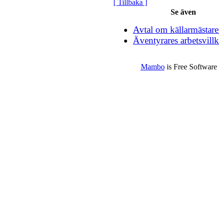
[ Tillbaka ]
Se även
Avtal om källarmästare
Äventyrares arbetsvill
Mambo
is Free Software