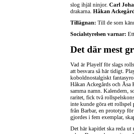
slog ihjäl ninjor.
Carl Joha
drakarna.
Håkan Ackegår
Tillägnan:
Till de som känn
Socialstyrelsen varnar:
Ett
Det där mest g
Vad är Playelf för slags rol
att besvara så här tidigt. Pl
koboldnostalgiskt fantasyro
Håkan Ackegårds och Åsa 
samma namn. Kalendern, so
raritet, fick två rollspelsk
inte kunde göra ett rollspe
från Barbar, en prototyp för
gjordes i fem exemplar, skap
Det här kapitlet ska reda u