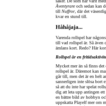
saker. De som har varit med
Äventyrare
och sedan kan de
till
Nuffror
, där det väsentli
kvar en stund till.
Håhåjaja...
Varenda rollspel har någonst
till vad rollspel är. Så äve
ämlans kort. Redo? Här ko
Rollspel är en fritidsaktivite
Mycket mer än så finns det 
rollspel är. Däremot kan ma
går till, men det är en helt 
sannerligen inte slösa bort 
så att du inte har spelat rol
dig att leta upp antingen ett 
en bättre bild av hobbyn o
uppskatta Playelf mer om man