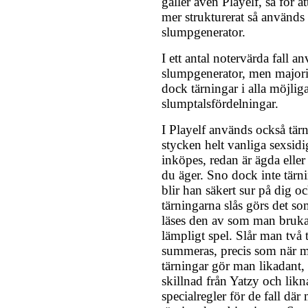
gäller även Playelf, så för att
mer strukturerat så använd
slumpgenerator.
I ett antal notervärda fall 
slumpgenerator, men majorit
dock tärningar i alla möjlig
slumptalsfördelningar.
I Playelf används också tär
stycken helt vanliga sexsidi
inköpes, redan är ägda elle
du äger. Sno dock inte tärn
blir han säkert sur på dig oc
tärningarna slås görs det so
läses den av som man brukar
lämpligt spel. Slår man två 
summeras, precis som när m
tärningar gör man likadant, f
skillnad från Yatzy och likn
specialregler för de fall där 