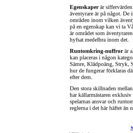
Egenskaper
är siffervärden
äventyrare är på något. De 
områden inom vilken äventy
på en egenskap kan vi ta Vål
är området som äventyraren ä
hyfsat medelbra inom det.
Runtomkring-nuffror
är a
kan placeras i någon kategor
Sämre, Klädpoäng, Stryk, 
hur de fungerar förklaras där
efter dem.
Den stora skillnaden mellan 
har källarmästaren exklusiv
spelarnas ansvar och runtom
reglerna i det här häftet än 
N