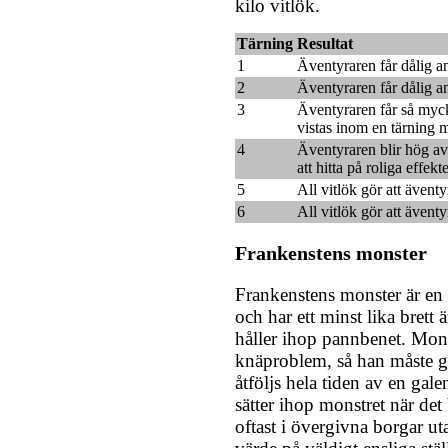
kilo vitlök.
Tärning
Resultat
1
Äventyraren får dålig a
2
Äventyraren får dålig a
3
Äventyraren får så myck
vistas inom en tärning 
4
Äventyraren blir hög av a
att hitta på roliga effekt
5
All vitlök gör att ävent
6
All vitlök gör att äventy
Frankenstens monster
Frankenstens monster är en 
och har ett minst lika brett 
håller ihop pannbenet. Mons
knäproblem, så han måste g
åtföljs hela tiden av en ga
sätter ihop monstret när de
oftast i övergivna borgar ut