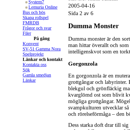
System7
2005-04-16
Lemuria Online
Bus och bös
Sida 2 av 6
Skapa rollspel
FMRDB
Dumma Monster
Frågor och svar
Filer
Dumma monster är den sor
På gång
Konvent
man hittar överallt och som
SV-51 Gamma Nora
intelligenskvot som en tork
Spelprojekt
Länkar och kontakt
Gorgonzola
Kontakta oss
Sök
En gorgonzola är en mutera
Gamla smedjan
Länkar
grottgångar och labyrinter.
blekgul och grönfläckig mas
kvarglömd ost som blivit kv
mögliga grottgångar. Möge
svampkulturen utvecklar så
och rörelseförmåga – den bör
Dess starka doft drar till si