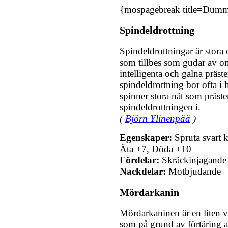
{mospagebreak title=Dumm
Spindeldrottning
Spindeldrottningar är stora
som tillbes som gudar av on
intelligenta och galna präst
spindeldrottning bor ofta i
spinner stora nät som präste
spindeldrottningen i.
(
Björn Ylinenpää
)
Egenskaper:
Spruta svart 
Äta +7, Döda +10
Fördelar:
Skräckinjagande
Nackdelar:
Motbjudande
Mördarkanin
Mördarkaninen är en liten vi
som på grund av förtäring a