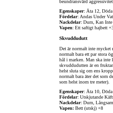
beundransvärd aggressivitet
Egenskaper
: Äta 12, Döda 
Fördelar
: Andas Under Vat
Nackdelar
: Dum, Kan Inte
Vapen
: Ett saftigt hajbett +
Skvuddudutt
Det är normalt inte mycket
normalt bara ett par stora ö
hål i marken. Man ska inte l
skvuddudutten är en fruktan
helst sluta sig om ens kropp
normalt bara äter det som de
som helst inom tre meter).
Egenskaper
: Äta 10, Döda
Fördelar
: Utskjutande Käft
Nackdelar
: Dum, Långsa
Vapen:
Bett (utskj) +8