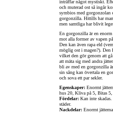
inträffar något mystiskt. E
och muterad ost så ingår 
symbios med gorgonzolan oc
gorgonzilla. Hittills har man
men samtliga har blivit lege
En gorgonzilla är en enorm
mot alla former av vapen på
Den kan även rapa eld (vem 
möglig ost i magen?). Den ha
vilket den gör genom att g
att mäta sig med andra jätte
bli av med en gorgonzilla ä
sin sång kan övertala en gor
och sova ett par sekler.
Egenskaper:
Enormt jättem
hus 20, Kliva på 5, Bitas 5
Fördelar:
Kan inte skadas. 
städer.
Nackdelar:
Enormt jättemaf