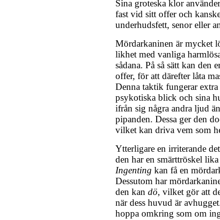
Sina groteska klor använder 
fast vid sitt offer och kanske 
underhudsfett, senor eller a
Mördarkaninen är mycket lö
likhet med vanliga harmlös
sådana. På så sätt kan den en
offer, för att därefter låta ma
Denna taktik fungerar extra
psykotiska blick och sina h
ifrån sig några andra ljud ä
pipanden. Dessa ger den doc
vilket kan driva vem som hel
Ytterligare en irriterande d
den har en smärttröskel li
Ingenting
kan få en mördark
Dessutom har mördarkaninen 
den kan
dö
, vilket gör att d
när dess huvud är avhugget
hoppa omkring som om ingen