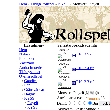
Hem
Övriga rollspel
KYSS
Monster i Playelf
Huvudmeny
Senast uppskickade filer
Hem
2010-02-
06
Nyheter
T10_2.5.rtf
Produkter
Västmark
2009-01-
06
Andra Imperiet
T10_2.4.rtf
T10-systemet
Övriga rollspel
2008-09-
Gondica
08
T10_2.3.rtf
Eon
Gränsvärldar
Monster i Playelf
Dogma
Användarna tycker::
/ 3
KYSS
Playelf
Dåligt
Bra
KYSS
Skrivet av Krister Sundelin