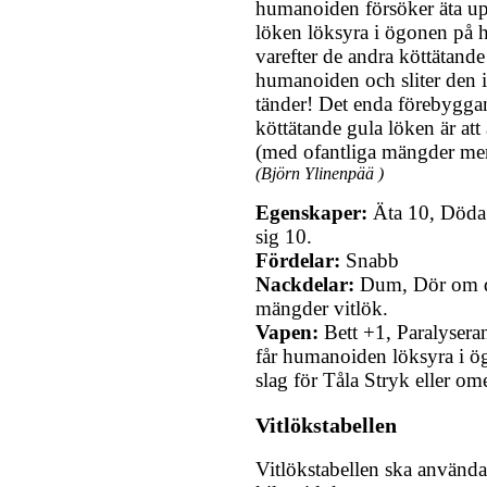
humanoiden försöker äta upp
löken löksyra i ögonen på
varefter de andra köttätande
humanoiden och sliter den 
tänder! Det enda förebygga
köttätande gula löken är att
(med ofantliga mängder mena
(Björn Ylinenpää )
Egenskaper:
Äta 10, Döda 
sig 10.
Fördelar:
Snabb
Nackdelar:
Dum, Dör om de
mängder vitlök.
Vapen:
Bett +1, Paralysera
får humanoiden löksyra i ö
slag för Tåla Stryk eller om
Vitlökstabellen
Vitlökstabellen ska användas