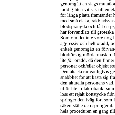
genomgått en slags mutation
luddig liten vit sak till en el
för långa platta framtänder 
med små elaka, rakbladsvass
blodsprängda och fått en ps
har förvandlats till groteska
Som om det inte vore nog h
aggressiv och helt orädd, och
enkelt genomgått en förvandl
blodtörstig mördarmaskin. 
lite
för
orädd, då den finner e
personer och/eller objekt so
Den attackerar vanligtvis g
snabbhet för att kasta sig fr
den aktuella personens vad, 
utför lite luftakrobatik, snur
loss ett rejält köttstycke frå
springer den iväg fort som f
säkert ställe och springer ifa
hela proceduren en gång till,