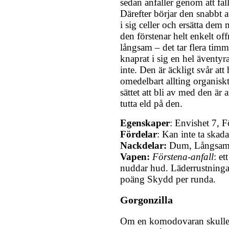
sedan anfaller genom att fal
Därefter börjar den snabbt a
i sig celler och ersätta dem
den förstenar helt enkelt of
långsam – det tar flera tim
knaprat i sig en hel äventyr
inte. Den är äckligt svår att
omedelbart allting organisk
sättet att bli av med den är a
tutta eld på den.
Egenskaper
: Envishet 7, F
Fördelar
: Kan inte ta skada
Nackdelar:
Dum, Långsam
Vapen:
Förstena-anfall
: e
nuddar hud. Läderrustningar
poäng Skydd per runda.
Gorgonzilla
Om en komodovaran skulle 