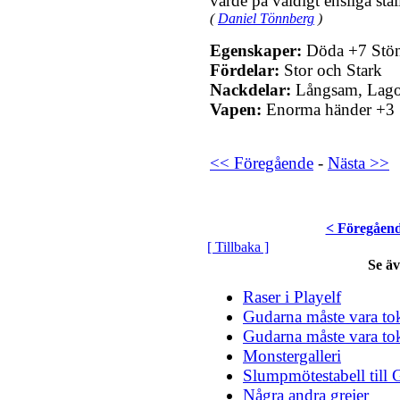
värde på väldigt ensliga stäl
(
Daniel Tönnberg
)
Egenskaper:
Döda +7 Stöna
Fördelar:
Stor och Stark
Nackdelar:
Långsam, Lag
Vapen:
Enorma händer +3
<< Föregående
-
Nästa >>
< Föregåen
[ Tillbaka ]
Se ä
Raser i Playelf
Gudarna måste vara tok
Gudarna måste vara tok
Monstergalleri
Slumpmötestabell till 
Några andra grejer