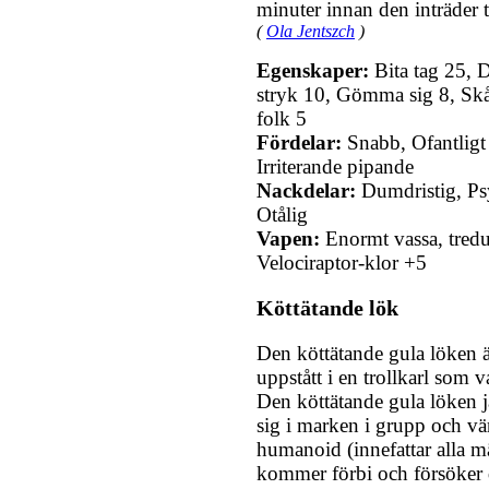
minuter innan den inträder ti
(
Ola Jentszch
)
Egenskaper:
Bita tag 25, 
stryk 10, Gömma sig 8, Sk
folk 5
Fördelar:
Snabb, Ofantligt
Irriterande pipande
Nackdelar:
Dumdristig, Psy
Otålig
Vapen:
Enormt vassa, tredu
Velociraptor-klor +5
Köttätande lök
Den köttätande gula löken 
uppstått i en trollkarl som 
Den köttätande gula löken j
sig i marken i grupp och vä
humanoid (innefattar alla m
kommer förbi och försöker 