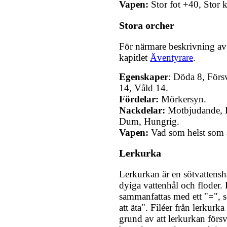
Vapen:
Stor fot +40, Stor k
Stora orcher
För närmare beskrivning av 
kapitlet
Äventyrare
.
Egenskaper
: Döda 8, Försv
14, Våld 14.
Fördelar:
Mörkersyn.
Nackdelar:
Motbjudande, H
Dum, Hungrig.
Vapen:
Vad som helst som är
Lerkurka
Lerkurkan är en sötvattens
dyiga vattenhål och floder.
sammanfattas med ett "=", s
att äta". Filéer från lerkurk
grund av att lerkurkan förs