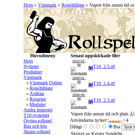
Hem
Västmark
Regeltillägg
Vapen från annan tid oc
Huvudmeny
Senast uppskickade filer
Hem
2010-02-
06
Nyheter
T10_2.5.rtf
Produkter
Västmark
2009-01-
06
Västmark Online
T10_2.4.rtf
Regeltillägg
Artiklar
2008-09-
Resurser
08
T10_2.3.rtf
Moduler
Andra Imperiet
Vapen från annan tid och plats
T10-systemet
Användarna tycker::
/ 4
Övriga rollspel
Bus och bös
Dåligt
Bra
Skapa rollspel
Skrivet av Krister Sundelin