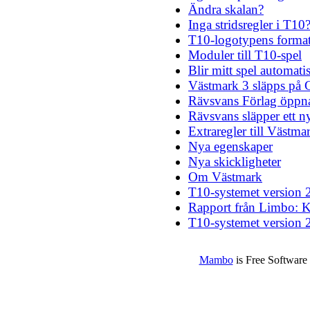
Ändra skalan?
Inga stridsregler i T10
T10-logotypens forma
Moduler till T10-spel
Blir mitt spel automat
Västmark 3 släpps på
Rävsvans Förlag öppn
Rävsvans släpper ett ny
Extraregler till Västma
Nya egenskaper
Nya skickligheter
Om Västmark
T10-systemet version 
Rapport från Limbo: K
T10-systemet version 
Mambo
is Free Software