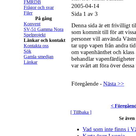
FMRDB
2005-04-14
Frågor och svar
Filer
Sida 1 av 3
På gång
Konvent
Denna sida är ett frivilligt ti
SV-51 Gamma Nora
som kommit till för att viss
Spelprojekt
personer vill använda Västm
Länkar och kontakt
tar upp vapen från andra tid
Kontakta oss
Sök
om vapenhänthet och klass 
Gamla smedjan
behandlar vapenfärdigheter p
Länkar
var svårt att föra över dessa
Föregående -
Nästa >>
< Föregåen
[ Tillbaka ]
Se även
Vad som inte finns i V
Karta över Lyonia