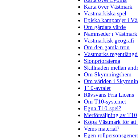
Karta över Västmark
Västmarkiska spel
Episka kampanjer i Vä
Om gårdars värde
Namnseder i Västmark
Västmarkisk geografi
Om den gamla tron
Västmarks regentlängd
Sionprioraterna
Skillnaden mellan andr
Om Skymningshem
Om världen i Skymni
T10-avtalet
Rävsvans Fria Licens
Om T10-systemet
Egna T10-spel?
Merförsäljning av T10
Köpa Västmark för att
Vems material?
Egen rollpersonsgener